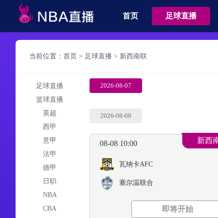
首页
足球直播
当前位置：
首页
>
足球直播
>
新西南联
2026-08-07
足球直播
篮球直播
英超
2026-08-08
西甲
新西
意甲
08-08 10:00
法甲
瓦纳卡AFC
德甲
日职
塞尔温联合
NBA
CBA
即将开始