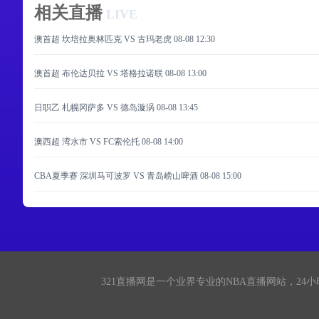
相关直播
LIVE
澳首超 坎培拉奥林匹克 VS 古玛老虎
08-08 12:30
澳首超 布伦达贝拉 VS 塔格拉诺联
08-08 13:00
日职乙 札幌冈萨多 VS 德岛漩涡
08-08 13:45
澳西超 湾水市 VS FC索伦托
08-08 14:00
CBA夏季赛 深圳马可波罗 VS 青岛崂山啤酒
08-08 15:00
321直播网
是一个业界专业的NBA直播网站，24