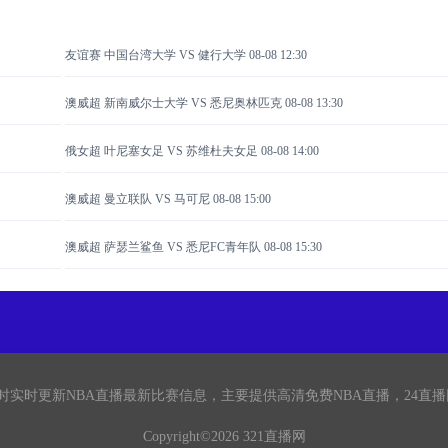
友谊赛 中国台湾大学 VS 健行大学
08-08 12:30
澳威超 新南威尔士大学 VS 悉尼奥林匹克
08-08 13:30
俄女超 叶尼塞女足 VS 苏维杜夫女足
08-08 14:00
澳威超 曼立联队 VS 马可尼
08-08 15:00
澳威超 萨瑟兰鲨鱼 VS 悉尼FC青年队
08-08 15:30
小时实时更新NBA直播最新比赛信息，主要提供高清免费NBA直播，24
Copyright©2026 321直播网